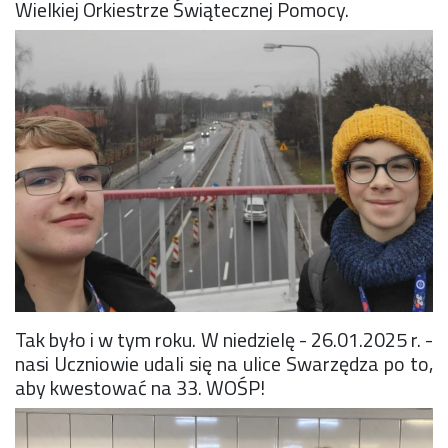
Wielkiej Orkiestrze Świątecznej Pomocy.
Konkurs klas
Konkurs "Złota Żaba"
Kontakty zagraniczne
Newsy
Obóz adaptacyjny
Polityka ochrony dzieci
Przewodniczący Rady Szkoły
Szkoła zimowa
Warsztaty interdyscyplinarne
Wykaz podręczników
Zajęcia pozalekcyjne
Aplikacje szkolne
Biblioteka szkolna
Classroom
Tak było i w tym roku. W niedzielę - 26.01.2025 r. -
Dokumenty szkolne
nasi Uczniowie udali się na ulice Swarzędza po to,
Dyżury Szkolne
aby kwestować na 33. WOŚP! ️
Dziennik elektroniczny
Obiady