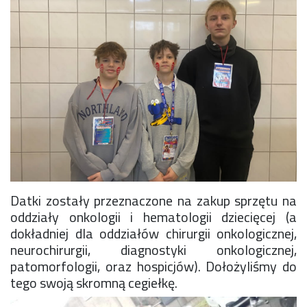
Rekrutacja SP
O nas
Regulamin rekrutacji do SP
Potrzebne dokumenty
Informacja o teście z języka angielskiego
Stypendia naukowe
Plan nauczania klasa 7. i 8.
Datki zostały przeznaczone na zakup sprzętu na
oddziały onkologii i hematologii dziecięcej (a
dokładniej dla oddziałów chirurgii onkologicznej,
neurochirurgii, diagnostyki onkologicznej,
patomorfologii, oraz hospicjów). Dołożyliśmy do
tego swoją skromną cegiełkę.