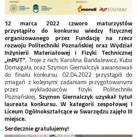
Konkurs klas
Konkurs "Złota Żaba"
Kontakty zagraniczne
12 marca 2022 czworo maturzystów
Newsy
przystąpiło do konkursu wiedzy fizycznej
Obóz adaptacyjny
organizowanego przez Fundację na rzecz
Polityka ochrony dzieci
rozwoju Politechniki Poznańskiej oraz Wydział
Przewodniczący Rady Szkoły
Inżynierii Materiałowej i Fizyki Technicznej
Szkoła zimowa
„inPUT”
. Troje z nich: Karolina Bandalewicz, Kuba
Warsztaty interdyscyplinarne
Domagała oraz Szymon Giernalczyk awansowali
Wykaz podręczników
do finału konkursu. 02.04.2022 przystąpili do
Zajęcia pozalekcyjne
zmagań z kolejnymi zadaniami przygotowanymi
Aplikacje szkolne
przez wykładowców fizyki Politechniki
Biblioteka szkolna
Poznańskiej.
Szymon Giernalczyk uzyskał tytuł
Classroom
laureata konkursu. W kategorii zespołowej I
Dokumenty szkolne
Liceum Ogólnokształcące w Swarzędzu zajęło III
Dyżury Szkolne
miejsce.
Dziennik elektroniczny
Serdecznie gratulujemy!
Obiady