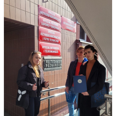
Rekrutacja SP
O nas
Regulamin rekrutacji do SP
Potrzebne dokumenty
Informacja o teście z języka angielskiego
Stypendia naukowe
Plan nauczania klasa 7. i 8.