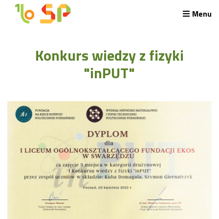
Menu
Rekrutacja LO
Konkurs wiedzy z fizyki
O nas
Regulamin rekrutacji do LO
"inPUT"
Potrzebne dokumenty
Wymagania egzaminacyjne
Przykładowe arkusze egzaminu wstępnego
Stypendia naukowe
Plan nauczania liceum 4-letniego
Nawigacja
Archiwalna strona Szkoły
Biblioteka Szkolna
EKOSIK
Filmy z wydarzeń szkolnych
Galeria
Harmonogram pracy szkoły