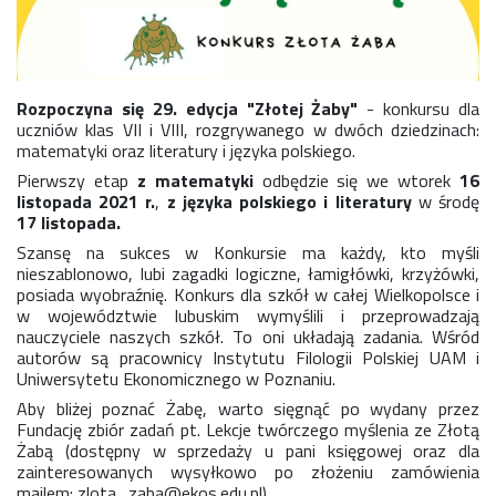
Konkurs klas
Konkurs "Złota Żaba"
Kontakty zagraniczne
Newsy
Rozpoczyna się 29. edycja "Złotej Żaby"
- konkursu dla
Obóz adaptacyjny
uczniów klas VII i VIII, rozgrywanego w dwóch dziedzinach:
Polityka ochrony dzieci
matematyki oraz literatury i języka polskiego.
Przewodniczący Rady Szkoły
Pierwszy etap
z matematyki
odbędzie się we wtorek
16
Szkoła zimowa
listopada 2021 r.
,
z języka polskiego i literatury
w środę
17 listopada.
Warsztaty interdyscyplinarne
Wykaz podręczników
Szansę na sukces w Konkursie ma każdy, kto myśli
nieszablonowo, lubi zagadki logiczne, łamigłówki, krzyżówki,
Zajęcia pozalekcyjne
posiada wyobraźnię. Konkurs dla szkół w całej Wielkopolsce i
w województwie lubuskim wymyślili i przeprowadzają
Aplikacje szkolne
nauczyciele naszych szkół. To oni układają zadania. Wśród
Biblioteka szkolna
autorów są pracownicy Instytutu Filologii Polskiej UAM i
Classroom
Uniwersytetu Ekonomicznego w Poznaniu.
Dokumenty szkolne
Aby bliżej poznać Żabę, warto sięgnąć po wydany przez
Dyżury Szkolne
Fundację zbiór zadań pt. Lekcje twórczego myślenia ze Złotą
Żabą (dostępny w sprzedaży u pani księgowej oraz dla
Dziennik elektroniczny
zainteresowanych wysyłkowo po złożeniu zamówienia
Obiady
mailem: zlota_zaba@ekos.edu.pl).