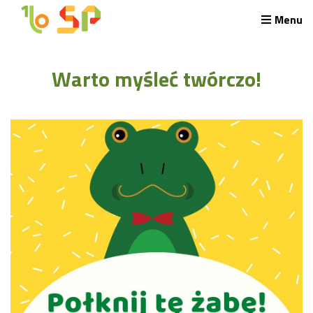
Menu
Rekrutacja LO
Warto myśleć twórczo!
O nas
Regulamin rekrutacji do LO
Potrzebne dokumenty
Wymagania egzaminacyjne
Przykładowe arkusze egzaminu wstępnego
Stypendia naukowe
Plan nauczania liceum 4-letniego
Nawigacja
Archiwalna strona Szkoły
Biblioteka Szkolna
EKOSIK
Filmy z wydarzeń szkolnych
Galeria
Harmonogram pracy szkoły