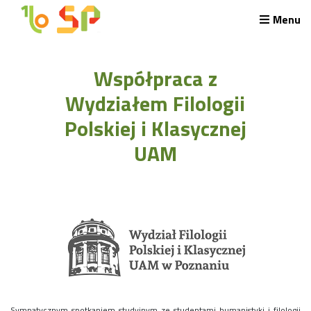
Menu
Rekrutacja LO
Współpraca z
O nas
Regulamin rekrutacji do LO
Wydziałem Filologii
Potrzebne dokumenty
Polskiej i Klasycznej
Wymagania egzaminacyjne
Przykładowe arkusze egzaminu wstępnego
UAM
Stypendia naukowe
Plan nauczania liceum 4-letniego
Nawigacja
Archiwalna strona Szkoły
Biblioteka Szkolna
EKOSIK
Filmy z wydarzeń szkolnych
Galeria
Harmonogram pracy szkoły
Sympatycznym spotkaniem studyjnym ze studentami humanistyki i filologii