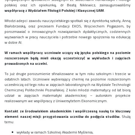
Konkurs klas
polskiej oraz ich opiekunką, dr Beatą Niklewicz, zainaugurowaliśmy
Konkurs "Złota Żaba"
współpracę z Wydziałem Filologii Polskiej i Klasycznej UAM
.
Kontakty zagraniczne
Młodzi adepci zawodu nauczycielskiego spotkali się z dyrektorką szkoły, Anną
Newsy
Białobrzeską, oraz prezesem Fundacji EKOS, Wojciechem Pogaszem, by
porozmawiać o innowacyjnych rozwiązaniach dydaktycznych, codziennych
Obóz adaptacyjny
wyzwaniach w pracy nauczyciela i potrzebie nowego spojrzenia na edukację
Polityka ochrony dzieci
w dobie AI.
Przewodniczący Rady Szkoły
W ramach współpracy uczniowie uczący się języka polskiego na poziomie
Szkoła zimowa
rozszerzonym będą mieli okazję uczestniczyć w wykładach i zajęciach
Warsztaty interdyscyplinarne
prowadzonych na uczelni.
Wykaz podręczników
To już drugie porozumienie sfinalizowane w tym roku szkolnym i trzecie w
Zajęcia pozalekcyjne
ostatnich latach. Uczniowie wybierający chemię na poziomie rozszerzonym
uczestniczą od tego roku w zajęciach laboratoryjnych na Wydziale Technologii
Aplikacje szkolne
Chemicznej Politechniki Poznańskiej. Z kolei młodzi matematycy od lat biorą
Biblioteka szkolna
udział w zajęciach matematyki akademickiej – autorskim projekcie
Classroom
realizowanym we współpracy z Uniwersytetem Ekonomicznym.
Dokumenty szkolne
Kontakt ze środowiskiem akademickim i współczesną nauką to kluczowy
Dyżury Szkolne
element naszej misji: przygotowania uczniów do podjęcia studiów.
Służą
temu:
Dziennik elektroniczny
Obiady
wykłady w ramach Szkolnej Akademii Myślenia,