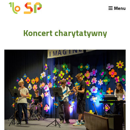
Menu
Rekrutacja LO
Koncert charytatywny
O nas
Regulamin rekrutacji do LO
Potrzebne dokumenty
Wymagania egzaminacyjne
Przykładowe arkusze egzaminu wstępnego
Stypendia naukowe
Plan nauczania liceum 4-letniego
Nawigacja
Archiwalna strona Szkoły
Biblioteka Szkolna
EKOSIK
Filmy z wydarzeń szkolnych
Galeria
Harmonogram pracy szkoły