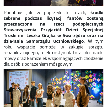
Rekrutacja SP
O nas
Podobnie jak w poprzednich latach,
środki
Regulamin rekrutacji do SP
zebrane podczas licytacji fantów zostaną
Potrzebne dokumenty
przeznaczone na rzecz podopiecznych
Informacja o teście z języka angielskiego
Stowarzyszenia Przyjaciół Dzieci Specjalnej
Stypendia naukowe
Troski im. Leszka Grajka w Swarzędzu
oraz na
Plan nauczania klasa 7. i 8.
działania Samorządu Uczniowskiego
. W tym
roku wsparcie pomoże w zakupie sprzętu
rehabilitacyjnego, elektrostymulatora do nauki
mowy oraz kamizelek wspomagających chodzenie
dla osób z porażeniem mózgowym.