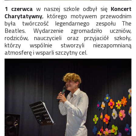
Konkurs klas
1 czerwca
w naszej szkole odbył się
Koncert
Konkurs "Złota Żaba"
Charytatywny
, którego motywem przewodnim
Kontakty zagraniczne
była twórczość legendarnego zespołu The
Newsy
Beatles. Wydarzenie zgromadziło uczniów,
Obóz adaptacyjny
rodziców, nauczycieli oraz przyjaciół szkoły,
Polityka ochrony dzieci
którzy wspólnie stworzyli niezapomnianą
Przewodniczący Rady Szkoły
atmosferę i wsparli szczytny cel.
Szkoła zimowa
Warsztaty interdyscyplinarne
Wykaz podręczników
Zajęcia pozalekcyjne
Aplikacje szkolne
Biblioteka szkolna
Classroom
Dokumenty szkolne
Dyżury Szkolne
Dziennik elektroniczny
Obiady