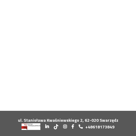
Konkurs klas
Konkurs "Złota Żaba"
Kontakty zagraniczne
Newsy
Obóz adaptacyjny
Polityka ochrony dzieci
Przewodniczący Rady Szkoły
Szkoła zimowa
Warsztaty interdyscyplinarne
Wykaz podręczników
Zajęcia pozalekcyjne
Aplikacje szkolne
Biblioteka szkolna
Classroom
Dokumenty szkolne
Dyżury Szkolne
ul. Stanisława Kwaśniewskiego 2, 62-020 Swarzędz
Dziennik elektroniczny
+48618173849
Obiady