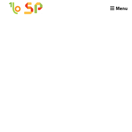
Menu
Rekrutacja LO
O nas
Regulamin rekrutacji do LO
Potrzebne dokumenty
Wymagania egzaminacyjne
Przykładowe arkusze egzaminu wstępnego
Stypendia naukowe
Plan nauczania liceum 4-letniego
Nawigacja
Archiwalna strona Szkoły
Biblioteka Szkolna
EKOSIK
Filmy z wydarzeń szkolnych
Galeria
Harmonogram pracy szkoły