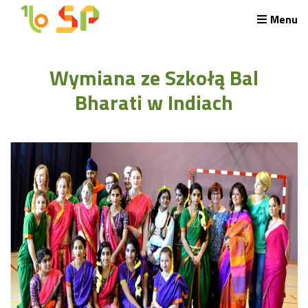
Menu
Rekrutacja LO
Wymiana ze Szkołą Bal
O nas
Regulamin rekrutacji do LO
Bharati w Indiach
Potrzebne dokumenty
Wymagania egzaminacyjne
Przykładowe arkusze egzaminu wstępnego
Stypendia naukowe
Plan nauczania liceum 4-letniego
Nawigacja
Archiwalna strona Szkoły
Biblioteka Szkolna
EKOSIK
Filmy z wydarzeń szkolnych
Galeria
Harmonogram pracy szkoły