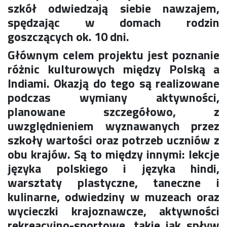
szkół odwiedzają siebie nawzajem,
Rekrutacja SP
spędzając w domach rodzin
O nas
goszczących ok. 10 dni.
Regulamin rekrutacji do SP
Potrzebne dokumenty
Głównym celem projektu jest poznanie
Informacja o teście z języka angielskiego
różnic kulturowych między Polską a
Stypendia naukowe
Indiami.
Okazją do tego są realizowane
Plan nauczania klasa 7. i 8.
podczas wymiany aktywności,
planowane szczegółowo, z
uwzględnieniem wyznawanych przez
szkoły wartości oraz potrzeb uczniów z
obu krajów.
Są to między innymi: lekcje
języka polskiego i języka hindi,
warsztaty plastyczne, taneczne i
kulinarne, odwiedziny w muzeach oraz
wycieczki krajoznawcze, aktywności
rekreacyjno-sportowe, takie jak spływ