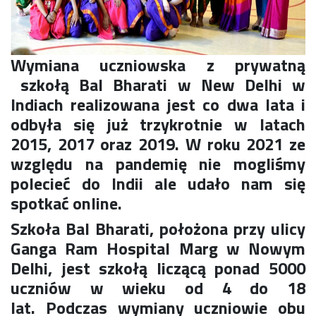
Konkurs klas
Konkurs "Złota Żaba"
Kontakty zagraniczne
Newsy
Wymiana uczniowska z prywatną
Obóz adaptacyjny
szkołą Bal Bharati w New Delhi w
Polityka ochrony dzieci
Indiach realizowana jest co dwa lata i
Przewodniczący Rady Szkoły
odbyła się już trzykrotnie w latach
Szkoła zimowa
2015, 2017 oraz 2019. W roku 2021 ze
Warsztaty interdyscyplinarne
względu na pandemię nie mogliśmy
Wykaz podręczników
Zajęcia pozalekcyjne
polecieć do Indii ale udało nam się
spotkać online.
Aplikacje szkolne
Biblioteka szkolna
Szkoła Bal Bharati, położona przy ulicy
Classroom
Ganga Ram Hospital Marg w Nowym
Dokumenty szkolne
Delhi, jest szkołą liczącą ponad 5000
Dyżury Szkolne
uczniów w wieku od 4 do 18
Dziennik elektroniczny
lat.
Podczas wymiany uczniowie obu
Obiady