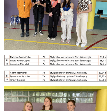
Rekrutacja SP
O nas
Regulamin rekrutacji do SP
Potrzebne dokumenty
Informacja o teście z języka angielskiego
Stypendia naukowe
Plan nauczania klasa 7. i 8.