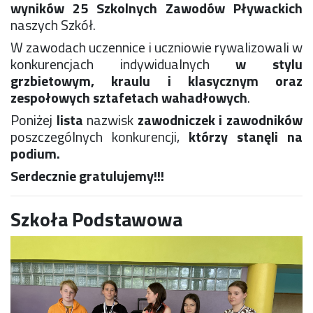
wyników 25 Szkolnych Zawodów Pływackich
Konkurs klas
naszych Szkół.
Konkurs "Złota Żaba"
Kontakty zagraniczne
W zawodach uczennice i uczniowie rywalizowali w
Newsy
konkurencjach indywidualnych
w stylu
Obóz adaptacyjny
grzbietowym, kraulu i klasycznym oraz
Polityka ochrony dzieci
zespołowych sztafetach wahadłowych
.
Przewodniczący Rady Szkoły
Poniżej
lista
nazwisk
zawodniczek i zawodników
Szkoła zimowa
poszczególnych konkurencji,
którzy stanęli na
Warsztaty interdyscyplinarne
podium.
Wykaz podręczników
Serdecznie gratulujemy!!!
Zajęcia pozalekcyjne
Aplikacje szkolne
Szkoła Podstawowa
Biblioteka szkolna
Classroom
Dokumenty szkolne
Dyżury Szkolne
Dziennik elektroniczny
Obiady