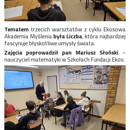
Konkurs klas
Konkurs "Złota Żaba"
Kontakty zagraniczne
Newsy
Tematem
trzecich warsztatów z cyklu Ekosowa
Obóz adaptacyjny
Akademia Myślenia
była Liczba
, która najbardziej
Polityka ochrony dzieci
fascynuje błyskotliwe umysły świata.
Przewodniczący Rady Szkoły
Zajęcia poprowadził pan Mariusz Słoński
–
Szkoła zimowa
nauczyciel matematyki w Szkołach Fundacji Ekos.
Warsztaty interdyscyplinarne
Wykaz podręczników
Zajęcia pozalekcyjne
Aplikacje szkolne
Biblioteka szkolna
Classroom
Dokumenty szkolne
Dyżury Szkolne
Dziennik elektroniczny
Obiady