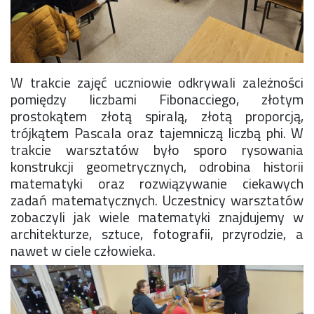
Rekrutacja SP
O nas
Regulamin rekrutacji do SP
Potrzebne dokumenty
W trakcie zajęć uczniowie odkrywali zależności
Informacja o teście z języka angielskiego
pomiędzy liczbami Fibonacciego, złotym
Stypendia naukowe
prostokątem złotą spiralą, złotą proporcją,
Plan nauczania klasa 7. i 8.
trójkątem Pascala oraz tajemniczą liczbą phi. W
trakcie warsztatów było sporo rysowania
konstrukcji geometrycznych, odrobina historii
matematyki oraz rozwiązywanie ciekawych
zadań matematycznych. Uczestnicy warsztatów
zobaczyli jak wiele matematyki znajdujemy w
architekturze, sztuce, fotografii, przyrodzie, a
nawet w ciele człowieka.