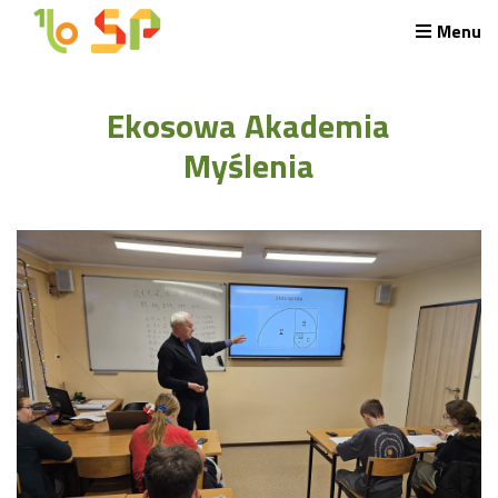
Menu
Rekrutacja LO
Ekosowa Akademia
O nas
Regulamin rekrutacji do LO
Myślenia
Potrzebne dokumenty
Wymagania egzaminacyjne
Przykładowe arkusze egzaminu wstępnego
Stypendia naukowe
Plan nauczania liceum 4-letniego
Nawigacja
Archiwalna strona Szkoły
Biblioteka Szkolna
EKOSIK
Filmy z wydarzeń szkolnych
Galeria
Harmonogram pracy szkoły