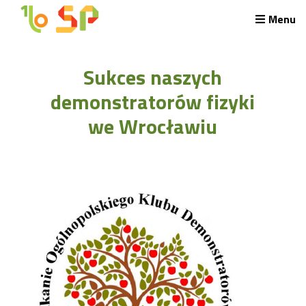
Menu
Rekrutacja LO
Sukces naszych
O nas
Regulamin rekrutacji do LO
demonstratorów fizyki
Potrzebne dokumenty
we Wrocławiu
Wymagania egzaminacyjne
Przykładowe arkusze egzaminu wstępnego
Stypendia naukowe
Plan nauczania liceum 4-letniego
Nawigacja
Archiwalna strona Szkoły
Biblioteka Szkolna
EKOSIK
Filmy z wydarzeń szkolnych
Galeria
Harmonogram pracy szkoły