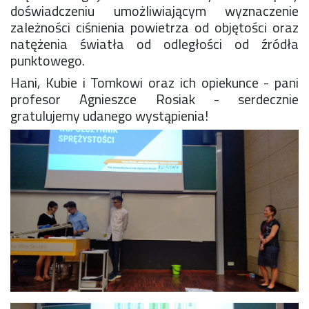
doświadczeniu umożliwiającym wyznaczenie
Rekrutacja SP
zależności ciśnienia powietrza od objętości oraz
O nas
natężenia światła od odległości od źródła
Regulamin rekrutacji do SP
punktowego.
Potrzebne dokumenty
Informacja o teście z języka angielskiego
Hani, Kubie i Tomkowi oraz ich opiekunce - pani
Stypendia naukowe
profesor Agnieszce Rosiak - serdecznie
Plan nauczania klasa 7. i 8.
gratulujemy udanego wystąpienia!