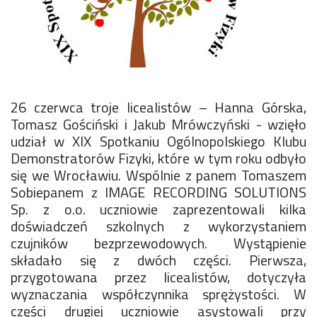
Konkurs klas
Konkurs "Złota Żaba"
Kontakty zagraniczne
Newsy
Obóz adaptacyjny
Polityka ochrony dzieci
26 czerwca troje licealistów – Hanna Górska,
Przewodniczący Rady Szkoły
Tomasz Gościński i Jakub Mrówczyński - wzięło
Szkoła zimowa
udział w XIX Spotkaniu Ogólnopolskiego Klubu
Warsztaty interdyscyplinarne
Demonstratorów Fizyki, które w tym roku odbyło
Wykaz podręczników
się we Wrocławiu. Wspólnie z panem Tomaszem
Zajęcia pozalekcyjne
Sobiepanem z IMAGE RECORDING SOLUTIONS
Aplikacje szkolne
Sp. z o.o. uczniowie zaprezentowali kilka
Biblioteka szkolna
doświadczeń szkolnych z wykorzystaniem
Classroom
czujników bezprzewodowych. Wystąpienie
Dokumenty szkolne
składało się z dwóch części. Pierwsza,
Dyżury Szkolne
przygotowana przez licealistów, dotyczyła
Dziennik elektroniczny
wyznaczania współczynnika sprężystości. W
Obiady
części drugiej uczniowie asystowali przy