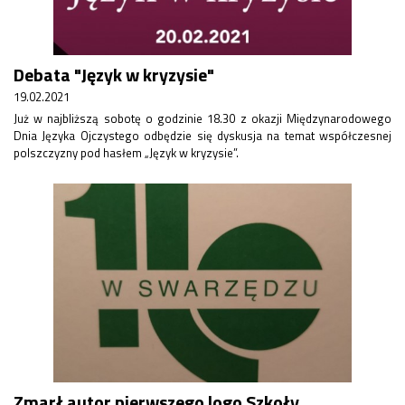
Konkurs klas
Konkurs "Złota Żaba"
Kontakty zagraniczne
Debata "Język w kryzysie"
Newsy
Obóz adaptacyjny
19.02.2021
Polityka ochrony dzieci
Już w najbliższą sobotę o godzinie 18.30 z okazji Międzynarodowego
Dnia Języka Ojczystego odbędzie się dyskusja na temat współczesnej
Przewodniczący Rady Szkoły
polszczyzny pod hasłem „Język w kryzysie”.
Szkoła zimowa
Warsztaty interdyscyplinarne
Wykaz podręczników
Zajęcia pozalekcyjne
Aplikacje szkolne
Biblioteka szkolna
Classroom
Dokumenty szkolne
Dyżury Szkolne
Dziennik elektroniczny
Obiady
Zmarł autor pierwszego logo Szkoły