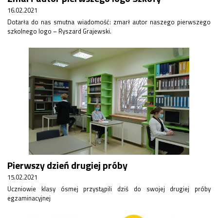
Rekrutacja SP
16.02.2021
O nas
Dotarła do nas smutna wiadomość: zmarł autor naszego pierwszego
szkolnego logo – Ryszard Grajewski.
Regulamin rekrutacji do SP
Potrzebne dokumenty
Informacja o teście z języka angielskiego
Stypendia naukowe
Plan nauczania klasa 7. i 8.
Pierwszy dzień drugiej próby
15.02.2021
Uczniowie klasy ósmej przystąpili dziś do swojej drugiej próby
egzaminacyjnej