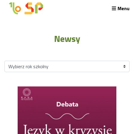
Menu
Rekrutacja LO
O nas
Newsy
Regulamin rekrutacji do LO
Potrzebne dokumenty
Wymagania egzaminacyjne
Przykładowe arkusze egzaminu wstępnego
Stypendia naukowe
Plan nauczania liceum 4-letniego
Nawigacja
Archiwalna strona Szkoły
Biblioteka Szkolna
EKOSIK
Filmy z wydarzeń szkolnych
Galeria
Harmonogram pracy szkoły