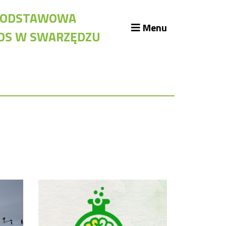
A PODSTAWOWA
Menu
KOS W SWARZĘDZU
likacje szkolne
blioteka szkolna
assroom
kumenty szkolne
żury Szkolne
iennik elektroniczny
iady