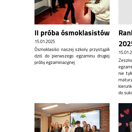
II próba ósmoklasistów
Ran
Rekrutacja SP
15.01.2025
202
O nas
Ósmoklasiści naszej szkoły przystąpili
15.01.
dziś do pierwszego egzaminu drugiej
Regulamin rekrutacji do SP
Zesz
próby egzaminacyjnej
Potrzebne dokumenty
egzam
Informacja o teście z języka angielskiego
nie ty
Stypendia naukowe
maturz
Plan nauczania klasa 7. i 8.
kierunk
do suk