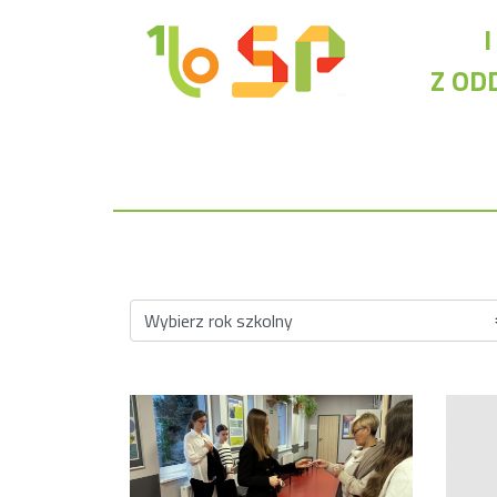
Z OD
Rekrutacja LO
O nas
Regulamin rekrutacji do LO
Potrzebne dokumenty
Wymagania egzaminacyjne
Przykładowe arkusze egzaminu wstępnego
Stypendia naukowe
Plan nauczania liceum 4-letniego