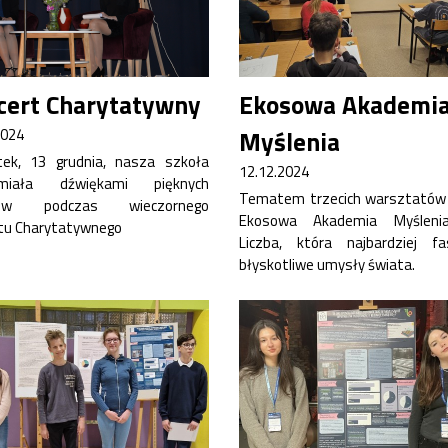
cert Charytatywny
Ekosowa Akademi
2024
Myślenia
ek, 13 grudnia, nasza szkoła
12.12.2024
zmiała dźwiękami pięknych
Tematem trzecich warsztatów 
rów podczas wieczornego
Ekosowa Akademia Myśleni
tu Charytatywnego
Liczba, która najbardziej fa
błyskotliwe umysły świata.