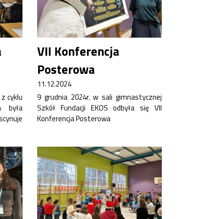
a
VII Konferencja
Posterowa
11.12.2024
z cyklu
9 grudnia 2024r. w sali gimnastycznej
a była
Szkół Fundacji EKOS odbyła się VII
scynuje
Konferencja Posterowa