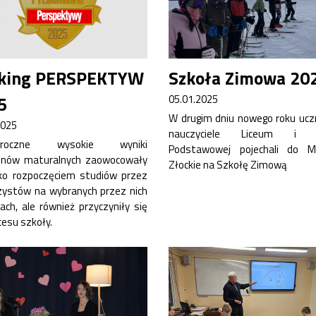
Przewodniczący Rady Szkoły
Szkoła zimowa
Warsztaty interdyscyplinarne
Wykaz podręczników
king PERSPEKTYW
Szkoła Zimowa 20
Zajęcia pozalekcyjne
5
05.01.2025
W drugim dniu nowego roku uczn
2025
nauczyciele Liceum i S
łoroczne wysokie wyniki
Podstawowej pojechali do M
inów maturalnych zaowocowały
Złockie na Szkołę Zimową
lko rozpoczęciem studiów przez
ystów na wybranych przez nich
ach, ale również przyczyniły się
cesu szkoły.