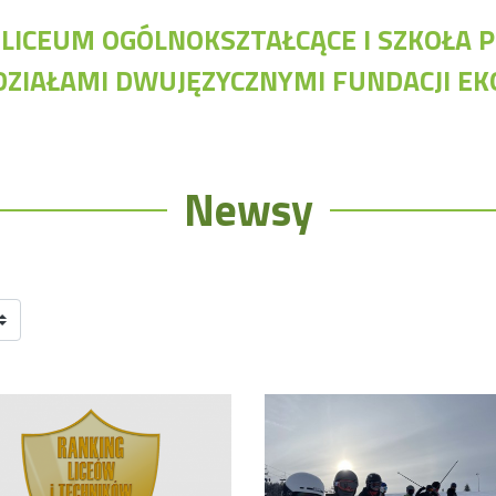
I LICEUM OGÓLNOKSZTAŁCĄCE I SZKOŁ
DZIAŁAMI DWUJĘZYCZNYMI FUNDACJI E
Nawigacja
Ap
Archiwalna strona Szkoły
Bi
Newsy
Biblioteka Szkolna
Cl
EKOSIK
Do
Filmy z wydarzeń szkolnych
Dy
Galeria
Dz
Harmonogram pracy szkoły
Ob
Konkurs klas
Konkurs "Złota Żaba"
Kontakty zagraniczne
Newsy
Obóz adaptacyjny
Polityka ochrony dzieci