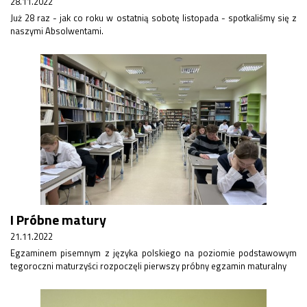
28.11.2022
Rekrutacja SP
Już 28 raz - jak co roku w ostatnią sobotę listopada - spotkaliśmy się z
O nas
naszymi Absolwentami.
Regulamin rekrutacji do SP
Potrzebne dokumenty
Informacja o teście z języka angielskiego
Stypendia naukowe
Plan nauczania klasa 7. i 8.
I Próbne matury
21.11.2022
Egzaminem pisemnym z języka polskiego na poziomie podstawowym
tegoroczni maturzyści rozpoczęli pierwszy próbny egzamin maturalny