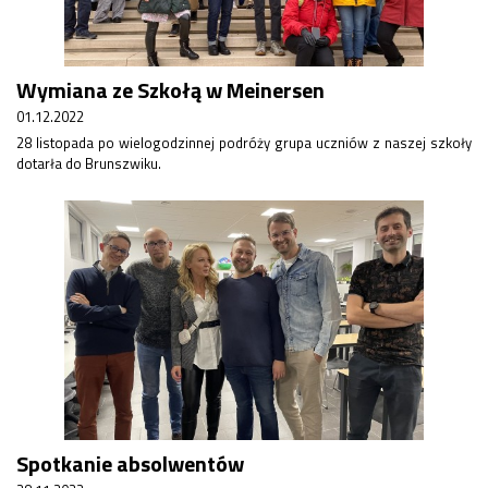
Konkurs klas
Konkurs "Złota Żaba"
Kontakty zagraniczne
Wymiana ze Szkołą w Meinersen
Newsy
Obóz adaptacyjny
01.12.2022
Polityka ochrony dzieci
28 listopada po wielogodzinnej podróży grupa uczniów z naszej szkoły
dotarła do Brunszwiku.
Przewodniczący Rady Szkoły
Szkoła zimowa
Warsztaty interdyscyplinarne
Wykaz podręczników
Zajęcia pozalekcyjne
Aplikacje szkolne
Biblioteka szkolna
Classroom
Dokumenty szkolne
Dyżury Szkolne
Dziennik elektroniczny
Spotkanie absolwentów
Obiady