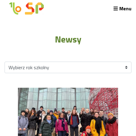
Menu
Rekrutacja LO
O nas
Newsy
Regulamin rekrutacji do LO
Potrzebne dokumenty
Wymagania egzaminacyjne
Przykładowe arkusze egzaminu wstępnego
Stypendia naukowe
Plan nauczania liceum 4-letniego
Nawigacja
Archiwalna strona Szkoły
Biblioteka Szkolna
EKOSIK
Filmy z wydarzeń szkolnych
Galeria
Harmonogram pracy szkoły