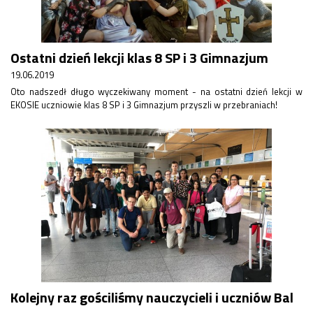
Konkurs klas
Konkurs "Złota Żaba"
Kontakty zagraniczne
Ostatni dzień lekcji klas 8 SP i 3 Gimnazjum
Newsy
Obóz adaptacyjny
19.06.2019
Polityka ochrony dzieci
Oto nadszedł długo wyczekiwany moment - na ostatni dzień lekcji w
EKOSIE uczniowie klas 8 SP i 3 Gimnazjum przyszli w przebraniach!
Przewodniczący Rady Szkoły
Szkoła zimowa
Warsztaty interdyscyplinarne
Wykaz podręczników
Zajęcia pozalekcyjne
Aplikacje szkolne
Biblioteka szkolna
Classroom
Dokumenty szkolne
Dyżury Szkolne
Dziennik elektroniczny
Kolejny raz gościliśmy nauczycieli i uczniów Bal
Obiady