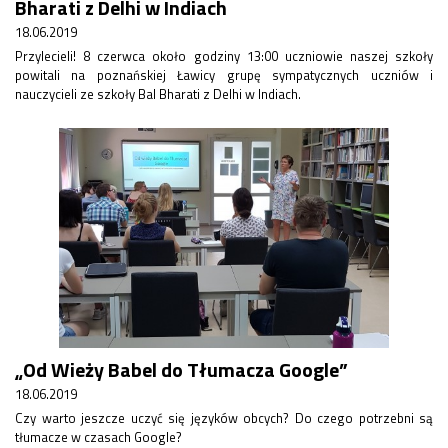
Bharati z Delhi w Indiach
Rekrutacja SP
18.06.2019
O nas
Przylecieli! 8 czerwca około godziny 13:00 uczniowie naszej szkoły
Regulamin rekrutacji do SP
powitali na poznańskiej Ławicy grupę sympatycznych uczniów i
Potrzebne dokumenty
nauczycieli ze szkoły Bal Bharati z Delhi w Indiach.
Informacja o teście z języka angielskiego
Stypendia naukowe
Plan nauczania klasa 7. i 8.
„Od Wieży Babel do Tłumacza Google”
18.06.2019
Czy warto jeszcze uczyć się języków obcych? Do czego potrzebni są
tłumacze w czasach Google?