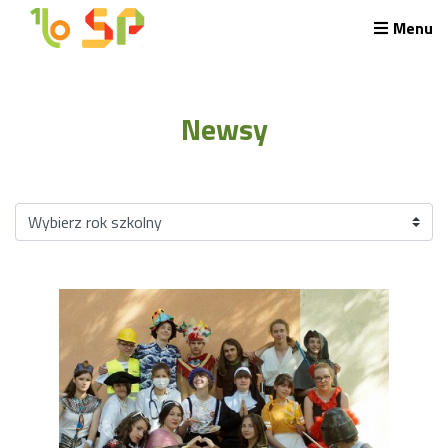
Menu
Rekrutacja LO
O nas
Newsy
Regulamin rekrutacji do LO
Potrzebne dokumenty
Wymagania egzaminacyjne
Przykładowe arkusze egzaminu wstępnego
Stypendia naukowe
Plan nauczania liceum 4-letniego
Nawigacja
Archiwalna strona Szkoły
Biblioteka Szkolna
EKOSIK
Filmy z wydarzeń szkolnych
Galeria
Harmonogram pracy szkoły